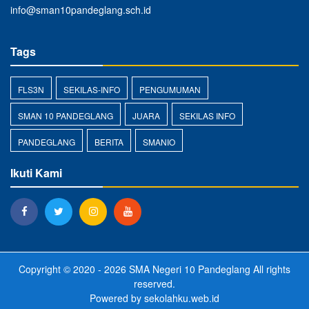
info@sman10pandeglang.sch.id
Tags
FLS3N
SEKILAS-INFO
PENGUMUMAN
SMAN 10 PANDEGLANG
JUARA
SEKILAS INFO
PANDEGLANG
BERITA
SMANIO
Ikuti Kami
Copyright © 2020 - 2026
SMA Negeri 10 Pandeglang
All rights
reserved.
Powered by
sekolahku.web.id