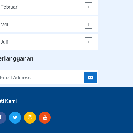
Februari
1
Mei
1
Juli
1
erlangganan
uti Kami