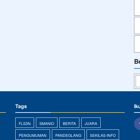
B
Tags
Ik
FLS3N
SMANIO
BERITA
JUARA
PENGUMUMAN
PANDEGLANG
SEKILAS-INFO