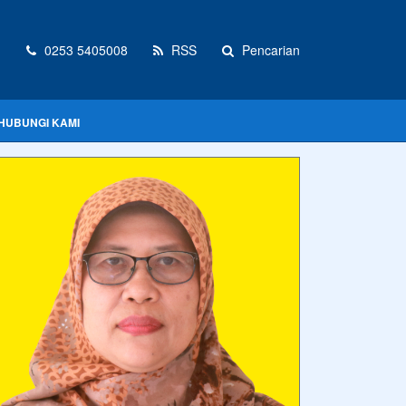
d
0253 5405008
RSS
Pencarian
HUBUNGI KAMI