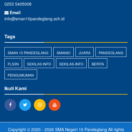
0253 5405008
Email
info@sman10pandeglang.sch.id
Tags
SMAN 10 PANDEGLANG
SMANIO
JUARA
PANDEGLANG
FLS3N
SEKILAS INFO
SEKILAS-INFO
BERITA
PENGUMUMAN
Ikuti Kami
Copyright © 2020 - 2026
SMA Negeri 10 Pandeglang
All rights