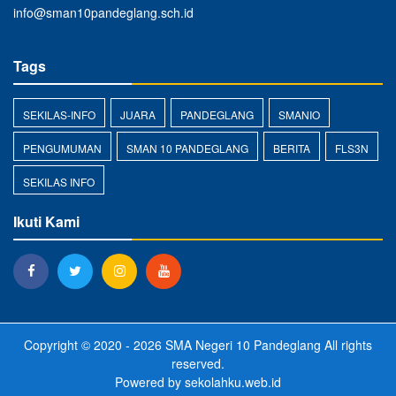
info@sman10pandeglang.sch.id
Tags
SEKILAS-INFO
JUARA
PANDEGLANG
SMANIO
PENGUMUMAN
SMAN 10 PANDEGLANG
BERITA
FLS3N
SEKILAS INFO
Ikuti Kami
Copyright © 2020 - 2026
SMA Negeri 10 Pandeglang
All rights
reserved.
Powered by
sekolahku.web.id