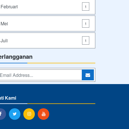
Februari
1
Mei
1
Juli
1
erlangganan
uti Kami