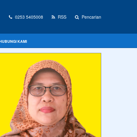
d
0253 5405008
RSS
Pencarian
HUBUNGI KAMI