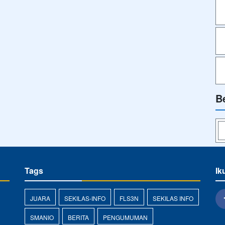
B
Tags
Ik
JUARA
SEKILAS-INFO
FLS3N
SEKILAS INFO
SMANIO
BERITA
PENGUMUMAN