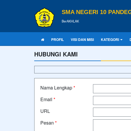
SMA NEGERI 10 PANDE
BerAKHLAK
PROFIL
VISI DAN MISI
KATEGORI
HUBUNGI KAMI
Nama Lengkap
*
Email
*
URL
Pesan
*