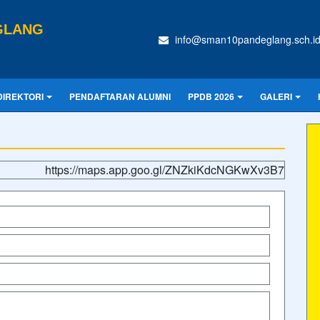
GLANG
info@sman10pandeglang.sch.i
DIREKTORI
PENDAFTARAN ALUMNI
PPDB 2026
GALERI
https://maps.app.goo.gl/ZNZkiKdcNGKwXv3B7