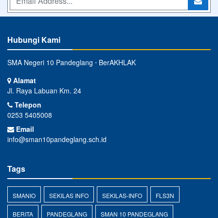
Hubungi Kami
SMA Negeri 10 Pandeglang ⋅ BerAKHLAK
Alamat
Jl. Raya Labuan Km. 24
Telepon
0253 5405008
Email
info@sman10pandeglang.sch.id
Tags
SMANIO
SEKILAS INFO
SEKILAS-INFO
FLS3N
BERITA
PANDEGLANG
SMAN 10 PANDEGLANG