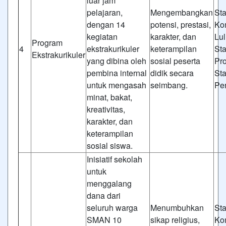
luar jam
pelajaran,
Mengembangkan
St
dengan 14
potensi, prestasi,
Ko
kegiatan
karakter, dan
Lul
Program
4
ekstrakurikuler
keterampilan
St
Ekstrakurikuler
yang dibina oleh
sosial peserta
Pr
pembina internal
didik secara
St
untuk mengasah
seimbang.
Pe
minat, bakat,
kreativitas,
karakter, dan
keterampilan
sosial siswa.
Inisiatif sekolah
untuk
menggalang
dana dari
seluruh warga
Menumbuhkan
St
SMAN 10
sikap religius,
Ko