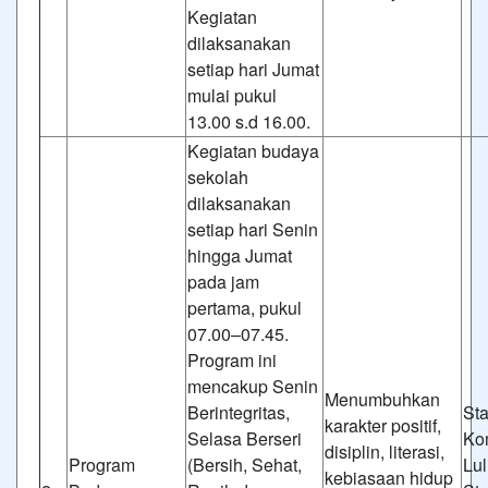
Kegiatan
dilaksanakan
setiap hari Jumat
mulai pukul
13.00 s.d 16.00.
Kegiatan budaya
sekolah
dilaksanakan
setiap hari Senin
hingga Jumat
pada jam
pertama, pukul
07.00–07.45.
Program ini
mencakup Senin
Menumbuhkan
Berintegritas,
St
karakter positif,
Selasa Berseri
Ko
disiplin, literasi,
Program
(Bersih, Sehat,
Lul
kebiasaan hidup