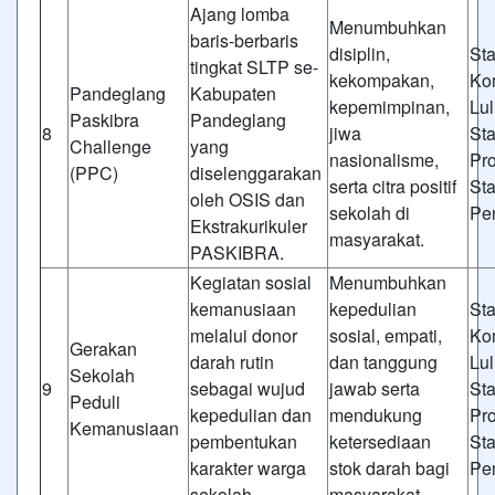
Ajang lomba
Menumbuhkan
baris-berbaris
disiplin,
St
tingkat SLTP se-
kekompakan,
Ko
Pandeglang
Kabupaten
kepemimpinan,
Lul
Paskibra
Pandeglang
8
jiwa
St
Challenge
yang
nasionalisme,
Pr
(PPC)
diselenggarakan
serta citra positif
St
oleh OSIS dan
sekolah di
Pe
Ekstrakurikuler
masyarakat.
PASKIBRA.
Kegiatan sosial
Menumbuhkan
kemanusiaan
kepedulian
St
melalui donor
sosial, empati,
Ko
Gerakan
darah rutin
dan tanggung
Lul
Sekolah
9
sebagai wujud
jawab serta
St
Peduli
kepedulian dan
mendukung
Pr
Kemanusiaan
pembentukan
ketersediaan
St
karakter warga
stok darah bagi
Pe
sekolah.
masyarakat.