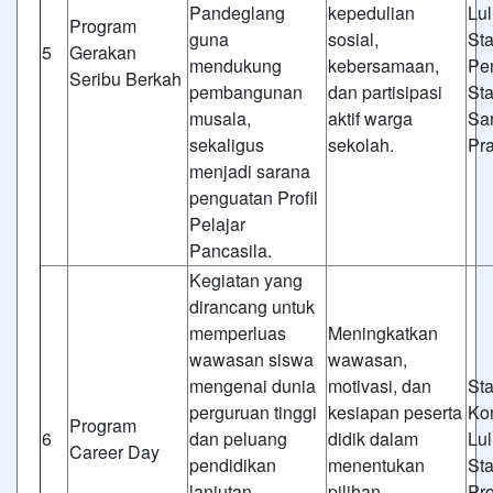
Pandeglang
kepedulian
Lul
Program
guna
sosial,
St
5
Gerakan
mendukung
kebersamaan,
Pe
Seribu Berkah
pembangunan
dan partisipasi
St
musala,
aktif warga
Sa
sekaligus
sekolah.
Pr
menjadi sarana
penguatan Profil
Pelajar
Pancasila.
Kegiatan yang
dirancang untuk
memperluas
Meningkatkan
wawasan siswa
wawasan,
mengenai dunia
motivasi, dan
St
perguruan tinggi
kesiapan peserta
Ko
Program
6
dan peluang
didik dalam
Lul
Career Day
pendidikan
menentukan
St
lanjutan,
pilihan
Pr