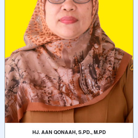
HJ. AAN QONAAH, S.PD., M.PD