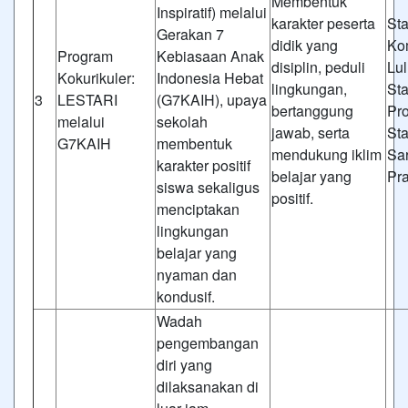
Membentuk
Inspiratif) melalui
karakter peserta
St
Gerakan 7
didik yang
Ko
Program
Kebiasaan Anak
disiplin, peduli
Lul
Kokurikuler:
Indonesia Hebat
lingkungan,
St
3
LESTARI
(G7KAIH), upaya
bertanggung
Pr
melalui
sekolah
jawab, serta
St
G7KAIH
membentuk
mendukung iklim
Sa
karakter positif
belajar yang
Pr
siswa sekaligus
positif.
menciptakan
lingkungan
belajar yang
nyaman dan
kondusif.
Wadah
pengembangan
diri yang
dilaksanakan di