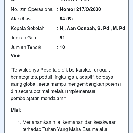
No. Izin Operasional
:
Nomor 217/O/2000
Akreditasi
:
84 (B)
Kepala Sekolah
:
Hj. Aan Qonaah, S. Pd., M. Pd.
Jumlah Guru
:
51
Jumlah Tendik
:
10
Visi:
“Terwujudnya Peserta didik berkarakter unggul,
berintegritas, peduli lingkungan, adaptif, berdaya
saing global, serta mampu mengembangkan potensi
diri secara optimal melalui implementasi
pembelajaran mendalam.”
Misi:
Menanamkan nilai keimanan dan ketakwaan
terhadap Tuhan Yang Maha Esa melalui