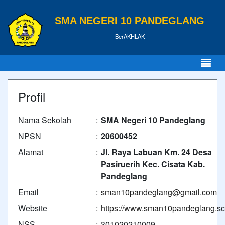
SMA NEGERI 10 PANDEGLANG
BerAKHLAK
Profil
Nama Sekolah
:
SMA Negeri 10 Pandeglang
NPSN
:
20600452
Alamat
:
Jl. Raya Labuan Km. 24 Desa
Pasiruerih Kec. Cisata Kab.
Pandeglang
Email
:
sman10pandeglang@gmail.com
Website
:
https://www.sman10pandeglang.sch
NSS
:
301020210009