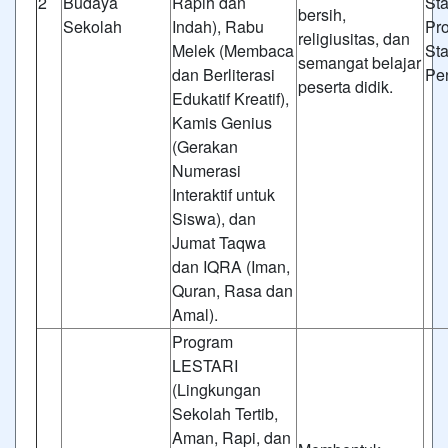
2
Budaya
Rapih dan
St
bersih,
Sekolah
Indah), Rabu
Pr
religiusitas, dan
Melek (Membaca
St
semangat belajar
dan Berliterasi
Pe
peserta didik.
Edukatif Kreatif),
Kamis Genius
(Gerakan
Numerasi
Interaktif untuk
Siswa), dan
Jumat Taqwa
dan IQRA (Iman,
Quran, Rasa dan
Amal).
Program
LESTARI
(Lingkungan
Sekolah Tertib,
Aman, Rapi, dan