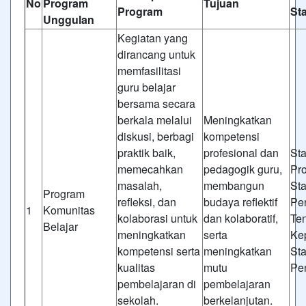
No
Program
Tujuan
Program
St
Unggulan
Kegiatan yang
dirancang untuk
memfasilitasi
guru belajar
bersama secara
berkala melalui
Meningkatkan
diskusi, berbagi
kompetensi
praktik baik,
profesional dan
St
memecahkan
pedagogik guru,
Pr
masalah,
membangun
St
Program
refleksi, dan
budaya reflektif
Pe
1
Komunitas
kolaborasi untuk
dan kolaboratif,
Te
Belajar
meningkatkan
serta
Ke
kompetensi serta
meningkatkan
St
kualitas
mutu
Pe
pembelajaran di
pembelajaran
sekolah.
berkelanjutan.