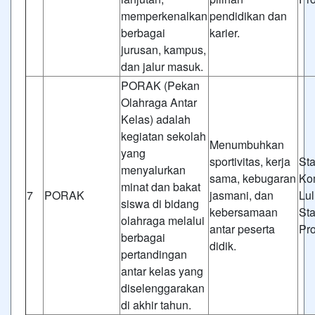
memperkenalkan
pendidikan dan
berbagai
karier.
jurusan, kampus,
dan jalur masuk.
PORAK (Pekan
Olahraga Antar
Kelas) adalah
kegiatan sekolah
Menumbuhkan
yang
sportivitas, kerja
St
menyalurkan
sama, kebugaran
Ko
minat dan bakat
7
PORAK
jasmani, dan
Lul
siswa di bidang
kebersamaan
St
olahraga melalui
antar peserta
Pr
berbagai
didik.
pertandingan
antar kelas yang
diselenggarakan
di akhir tahun.